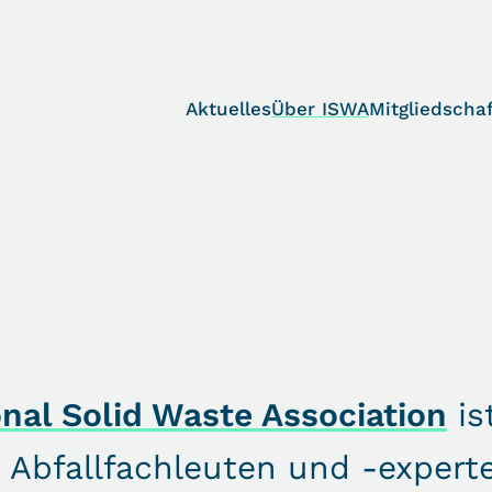
Aktuelles
Über ISWA
Mitgliedschaf
onal Solid Waste Association
is
 Abfallfachleuten und -expert