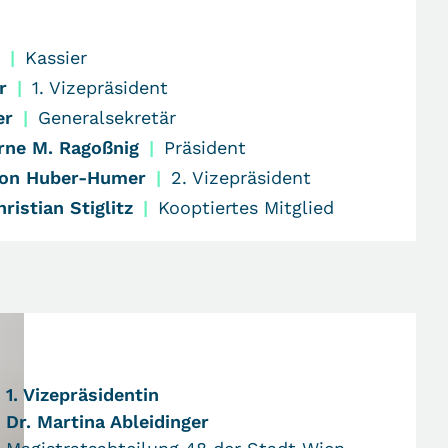
|
Kassier
r
|
1. Vizepräsident
er
|
Generalsekretär
Arne M. Ragoßnig
|
Präsident
rion Huber-Humer
|
2. Vizepräsident
istian Stiglitz
|
Kooptiertes Mitglied
1. Vizepräsidentin
Dr. Martina Ableidinger