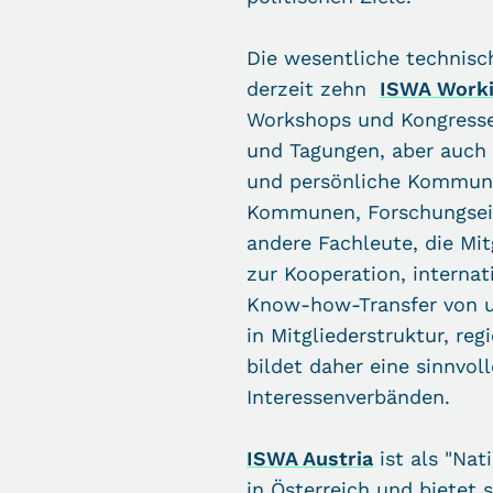
Die wesentliche technisch
derzeit zehn
ISWA Worki
Workshops und Kongressen
und Tagungen, aber auch 
und persönliche Kommuni
Kommunen, Forschungsein
andere Fachleute, die Mit
zur Kooperation, interna
Know-how-Transfer von un
in Mitgliederstruktur, reg
bildet daher eine sinnvol
Interessenverbänden.
ISWA Austria
ist als "Nat
in Österreich und bietet s