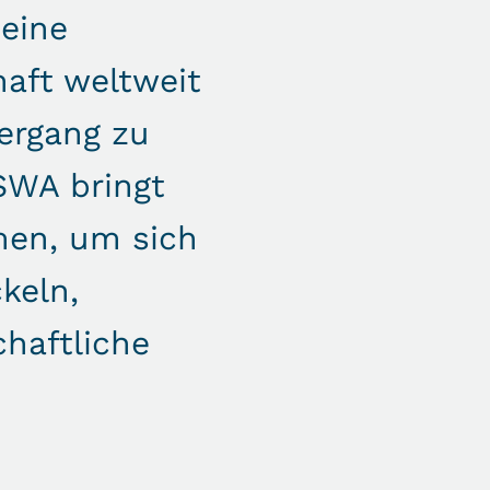
 eine
haft weltweit
ergang zu
ISWA bringt
men, um sich
keln,
haftliche