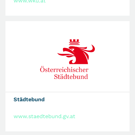
www.wku.at
Städtebund
www.staedtebund.gv.at