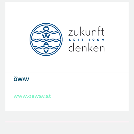
ÖWAV
www.oewav.at