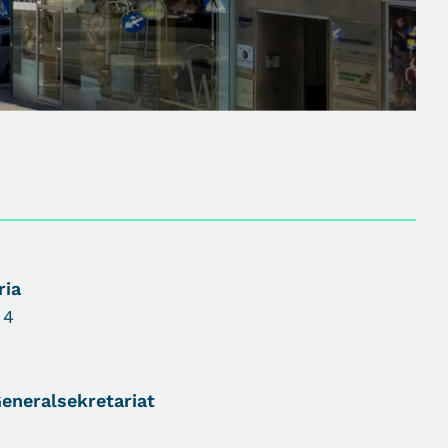
ria
 4
eneralsekretariat