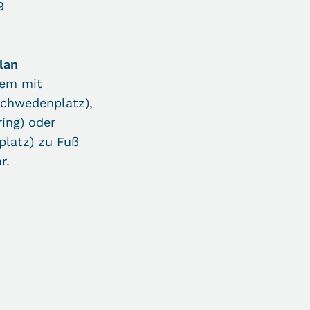
9
lan
quem mit
Schwedenplatz),
ring) oder
platz) zu Fuß
r.